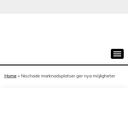
Skip
to
content
När allt blir e-handel
EHANDELSTREND
Home
»
Nischade marknadsplatser ger nya möjligheter