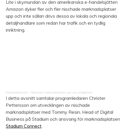
Lite i skymundan av den amerikanska e-handelsjätten
Amazon dyker fler och fler nischade marknadsplatser
upp och inte sällan drivs dessa av lokala och regionala
detaljhandlare som redan har trafik och en tydlig
inriktning.
Ehandelstrender
·
Nischade marknadsplatser ger nya möjligheter
I detta avsnitt samtalar programledaren Christer
Pettersson om utvecklingen av nischade
marknadsplatser med Tommy Resin, Head of Digital
Business på Stadium och ansvarig för marknadsplatsen
Stadium Connect
.