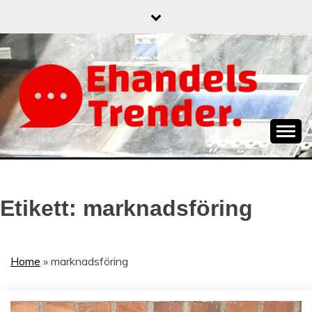
Skip
to
content
När allt blir e-handel
EHANDELSTREND
Etikett:
marknadsföring
Home
»
marknadsföring