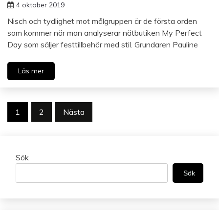
4 oktober 2019
Nisch och tydlighet mot målgruppen är de första orden
som kommer när man analyserar nätbutiken My Perfect
Day som säljer festtillbehör med stil. Grundaren Pauline
Läs mer
Sidnumrering
1
2
Nästa
för
inlägg
Sök
Sök