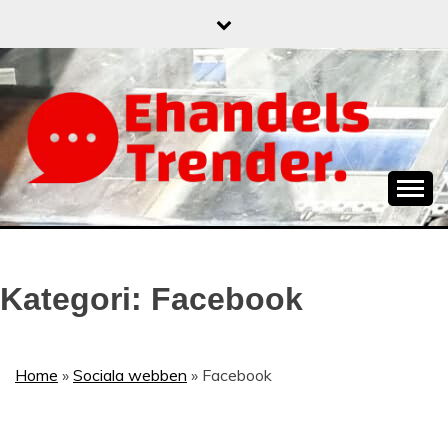
Skip
to
content
När allt blir e-handel
EHANDELSTREND
Kategori:
Facebook
Home
»
Sociala webben
»
Facebook