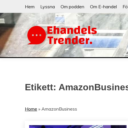
Skip
Hem
Lyssna
Om podden
Om E-handel
Fö
to
content
När allt blir e-handel
EHANDELSTRE
Etikett:
AmazonBusine
Home
»
AmazonBusiness