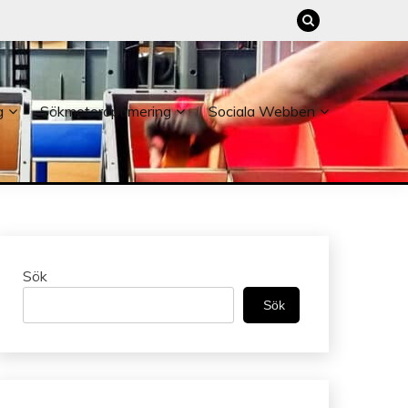
g
Sökmotoroptimering
Sociala Webben
Sök
Sök