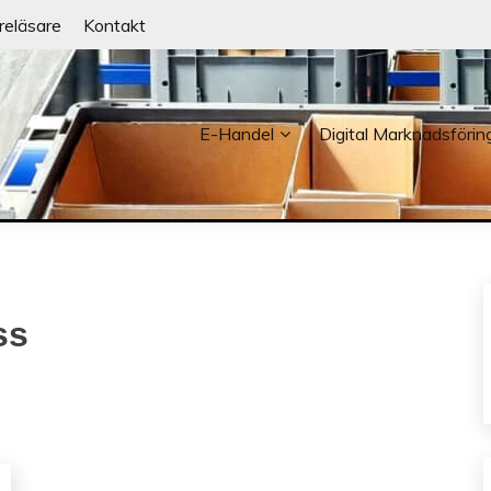
reläsare
Kontakt
E-Handel
Digital Marknadsförin
NDER
ss