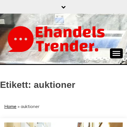
Skip
to
content
När allt blir e-handel
EHANDELSTREND
Etikett:
auktioner
Home
»
auktioner