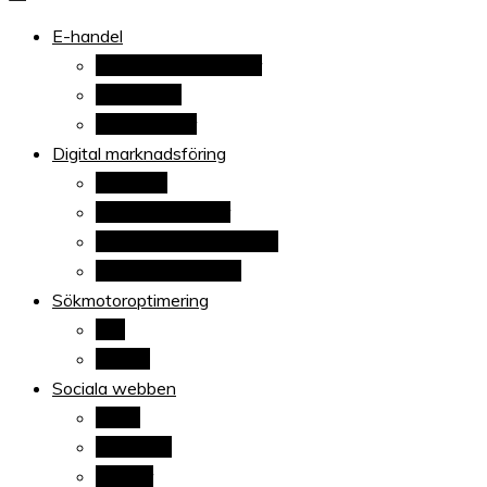
När allt blir e-handel
E-handel
Ehandelstrender
E-handelsplattformar
E-handlare
Betaltjänster
Digital marknadsföring
Adwords
Sponsrade länkar
E-postsmarknadsföring
Content marketing
Sökmotoroptimering
Sök
Google
Sociala webben
Blogg
Facebook
Twitter