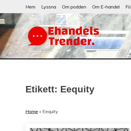
Skip
Hem
Lyssna
Om podden
Om E-handel
Fö
to
content
När allt blir e-handel
EHANDELSTRE
Etikett:
Eequity
Home
»
Eequity