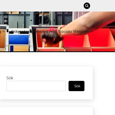
g
Sökmotoroptimering
Sociala Webben
Sök
Sök