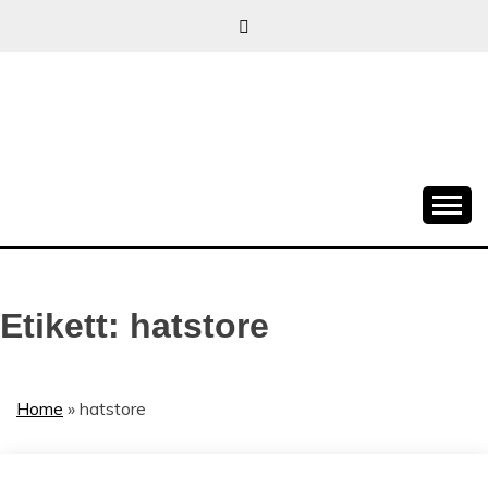
Skip
to
content
När allt blir e-handel
EHANDELSTREND
Etikett:
hatstore
Home
»
hatstore