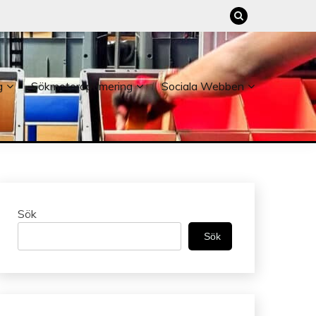
g
Sökmotoroptimering
Sociala Webben
Sök
Sök