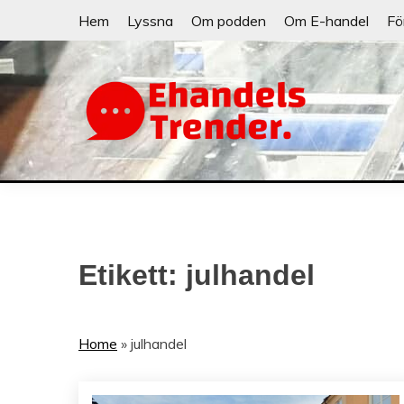
Skip
Hem
Lyssna
Om podden
Om E-handel
Fö
to
content
När allt blir e-handel
EHANDELSTRE
Etikett:
julhandel
Home
»
julhandel