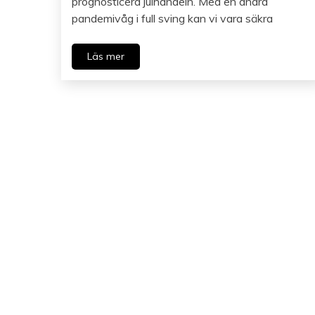
prognosticera julhandeln. Med en andra
pandemivåg i full sving kan vi vara säkra
Läs mer