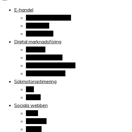
När allt blir e-handel
E-handel
Ehandelstrender
E-handelsplattformar
E-handlare
Betaltjänster
Digital marknadsföring
Adwords
Sponsrade länkar
E-postsmarknadsföring
Content marketing
Sökmotoroptimering
Sök
Google
Sociala webben
Blogg
Facebook
Twitter