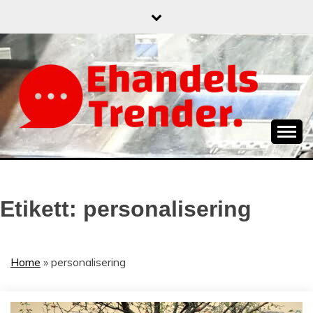
Skip
to
content
När allt blir e-handel
EHANDELSTREND
Etikett:
personalisering
Home
»
personalisering