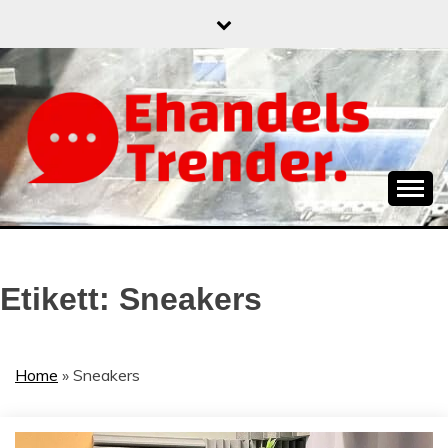
Skip
to
content
När allt blir e-handel
EHANDELSTREND
Etikett:
Sneakers
Home
»
Sneakers