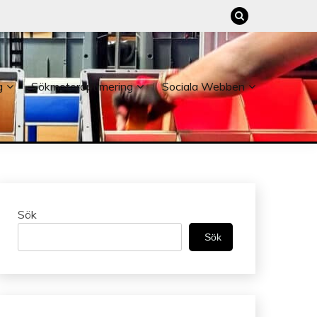
g
Sökmotoroptimering
Sociala Webben
Sök
Sök