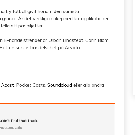
arby fotboll givit honom den sämsta
ranar. Är det verkligen okej med kö-applikationer
la ett par biljetter.
n E-handelstrender är Urban Lindstedt, Carin Blom,
 Pettersson, e-handelschef på Arvato.
,
Acast
, Pocket Casts,
Soundcloud
eller alla andra