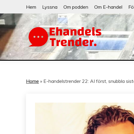
Skip
Hem
Lyssna
Om podden
Om E-handel
Fö
to
content
När allt blir e-handel
EHANDELSTRE
Home
»
E-handelstrender 22: AI först, snubbla s