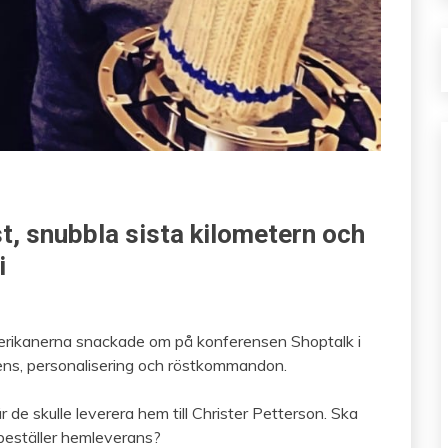
t, snubbla sista kilometern och
i
erikanerna snackade om på konferensen Shoptalk i
lligens, personalisering och röstkommandon.
de skulle leverera hem till Christer Petterson. Ska
beställer hemleverans?