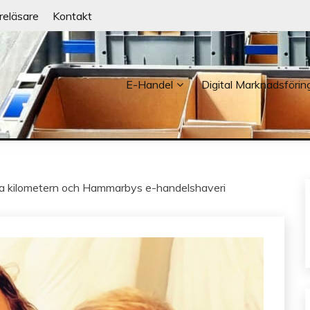
reläsare
Kontakt
E-Handel
Digital Marknadsförin
NDER
ista kilometern och Hammarbys e-handelshaveri