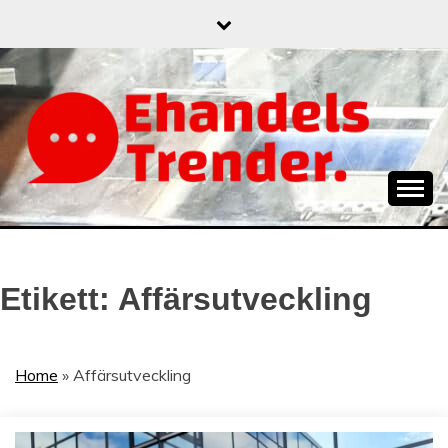
Skip
to
content
När allt blir e-handel
EHANDELSTREND
Etikett:
Affärsutveckling
Home
»
Affärsutveckling