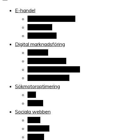
När allt blir e-handel
E-handel
Ehandelstrender
E-handelsplattformar
E-handlare
Betaltjänster
Digital marknadsföring
Adwords
Sponsrade länkar
E-postsmarknadsföring
Content marketing
Sökmotoroptimering
Sök
Google
Sociala webben
Blogg
Facebook
Twitter