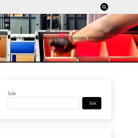
g
Sökmotoroptimering
Sociala Webben
Sök
Sök