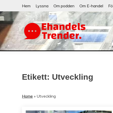
Skip
Hem
Lyssna
Om podden
Om E-handel
Fö
to
content
När allt blir e-handel
EHANDELSTRE
Etikett:
Utveckling
Home
»
Utveckling