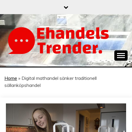
Skip
to
content
När allt blir e-handel
EHANDELSTREND
Home
»
Digital mathandel sänker traditionell
sällanköpshandel