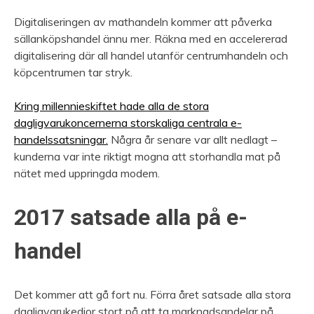
Digitaliseringen av mathandeln kommer att påverka
sällanköpshandel ännu mer. Räkna med en accelererad
digitalisering där all handel utanför centrumhandeln och
köpcentrumen tar stryk.
Kring millennieskiftet hade alla de stora
dagligvarukoncernerna storskaliga centrala e-
handelssatsningar.
Några år senare var allt nedlagt –
kunderna var inte riktigt mogna att storhandla mat på
nätet med uppringda modem.
2017 satsade alla på e-
handel
Det kommer att gå fort nu. Förra året satsade alla stora
dagligvarukedjor stort på att ta marknadsandelar på