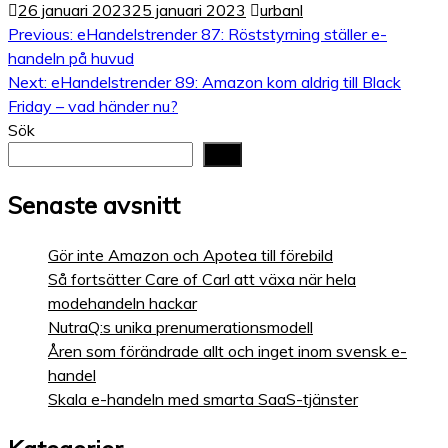
26 januari 2023
25 januari 2023
urbanl
Inläggsnavigering
Previous:
eHandelstrender 87: Röststyrning ställer e-
handeln på huvud
Next:
eHandelstrender 89: Amazon kom aldrig till Black
Friday – vad händer nu?
Sök
Sök
Senaste avsnitt
Gör inte Amazon och Apotea till förebild
Så fortsätter Care of Carl att växa när hela
modehandeln hackar
NutraQ:s unika prenumerationsmodell
Åren som förändrade allt och inget inom svensk e-
handel
Skala e-handeln med smarta SaaS-tjänster