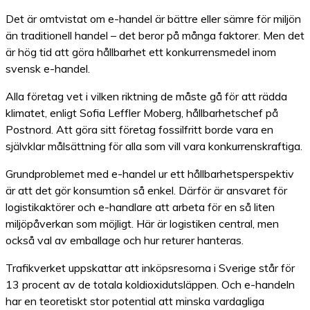
Det är omtvistat om e-handel är bättre eller sämre för miljön
än traditionell handel – det beror på många faktorer. Men det
är hög tid att göra hållbarhet ett konkurrensmedel inom
svensk e-handel.
Alla företag vet i vilken riktning de måste gå för att rädda
klimatet, enligt Sofia Leffler Moberg, hållbarhetschef på
Postnord. Att göra sitt företag fossilfritt borde vara en
självklar målsättning för alla som vill vara konkurrenskraftiga.
Grundproblemet med e-handel ur ett hållbarhetsperspektiv
är att det gör konsumtion så enkel. Därför är ansvaret för
logistikaktörer och e-handlare att arbeta för en så liten
miljöpåverkan som möjligt. Här är logistiken central, men
också val av emballage och hur returer hanteras.
Trafikverket uppskattar att inköpsresorna i Sverige står för
13 procent av de totala koldioxidutsläppen. Och e-handeln
har en teoretiskt stor potential att minska vardagliga