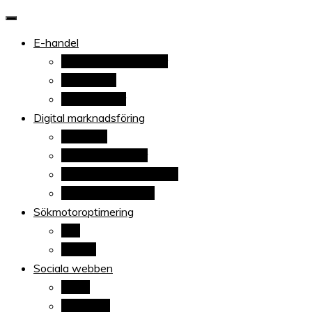
När allt blir e-handel
E-handel
Ehandelstrender
E-handelsplattformar
E-handlare
Betaltjänster
Digital marknadsföring
Adwords
Sponsrade länkar
E-postsmarknadsföring
Content marketing
Sökmotoroptimering
Sök
Google
Sociala webben
Blogg
Facebook