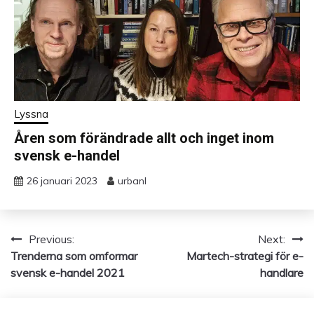
Lyssna
Åren som förändrade allt och inget inom
svensk e-handel
26 januari 2023
urbanl
Previous:
Next:
Inläggsnavigering
Trenderna som omformar
Martech-strategi för e-
svensk e-handel 2021
handlare