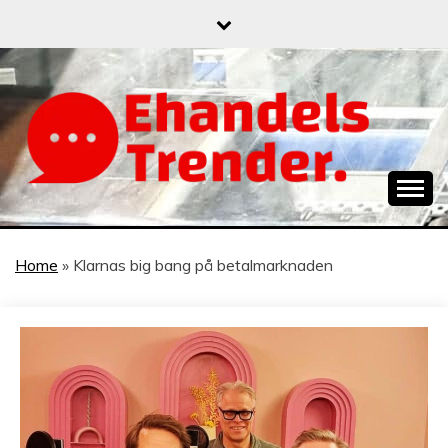
Skip
to
content
När allt blir e-handel
EHANDELSTREND
Home
»
Klarnas big bang på betalmarknaden