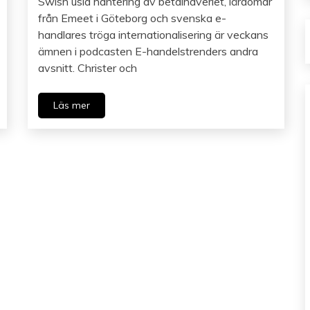
Swish usla hantering av betalhaveriet, lärdomar
från Emeet i Göteborg och svenska e-
handlares tröga internationalisering är veckans
ämnen i podcasten E-handelstrenders andra
avsnitt. Christer och
Läs mer