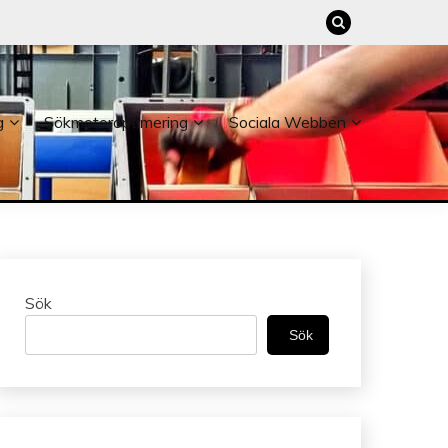
g
Sökmotoroptimering
Sociala Webben
Sök
Sök