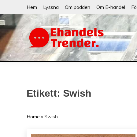
Skip
Hem
Lyssna
Om podden
Om E-handel
Fö
to
content
När allt blir e-handel
EHANDELSTRE
Etikett:
Swish
Home
»
Swish