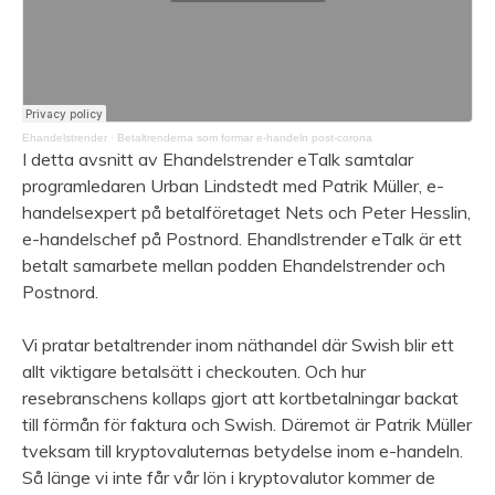
Ehandelstrender
·
Betaltrenderna som formar e-handeln post-corona
I detta avsnitt av Ehandelstrender eTalk samtalar
programledaren Urban Lindstedt med Patrik Müller, e-
handelsexpert på betalföretaget Nets och Peter Hesslin,
e-handelschef på Postnord. Ehandlstrender eTalk är ett
betalt samarbete mellan podden Ehandelstrender och
Postnord.
Vi pratar betaltrender inom näthandel där Swish blir ett
allt viktigare betalsätt i checkouten. Och hur
resebranschens kollaps gjort att kortbetalningar backat
till förmån för faktura och Swish. Däremot är Patrik Müller
tveksam till kryptovaluternas betydelse inom e-handeln.
Så länge vi inte får vår lön i kryptovalutor kommer de