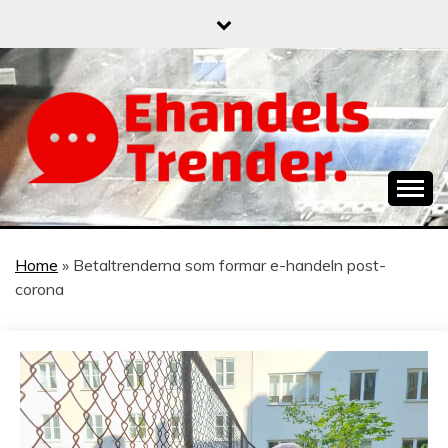
Skip
to
content
När allt blir e-handel
EHANDELSTREND
Home
»
Betaltrenderna som formar e-handeln post-
corona