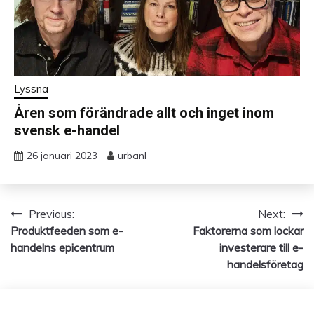
Lyssna
Åren som förändrade allt och inget inom
svensk e-handel
26 januari 2023
urbanl
Previous:
Next:
Inläggsnavigering
Produktfeeden som e-
Faktorerna som lockar
handelns epicentrum
investerare till e-
handelsföretag