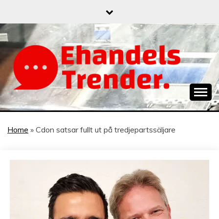
Skip
to
content
När allt blir e-handel
EHANDELSTREND
Home
»
Cdon satsar fullt ut på tredjepartssäljare