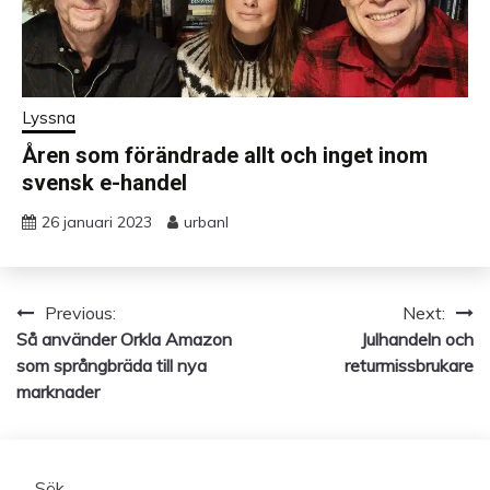
Lyssna
Åren som förändrade allt och inget inom
svensk e-handel
26 januari 2023
urbanl
Previous:
Next:
Inläggsnavigering
Så använder Orkla Amazon
Julhandeln och
som språngbräda till nya
returmissbrukare
marknader
Sök