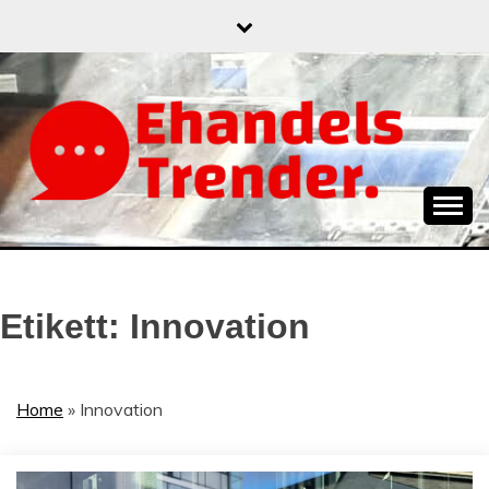
Skip
to
content
När allt blir e-handel
EHANDELSTREND
Etikett:
Innovation
Home
»
Innovation