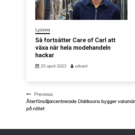
Lyssna
Så fortsätter Care of Carl att
växa när hela modehandeln
hackar
25 april 2023
urbanl
Previous:
Inläggsnavigering
Återförsäljarcentrerade Didriksons bygger varumä
på nätet