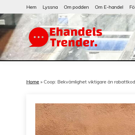
Skip
Hem
Lyssna
Om podden
Om E-handel
Fö
to
content
När allt blir e-handel
EHANDELSTRE
Home
»
Coop: Bekvämlighet viktigare än rabattko