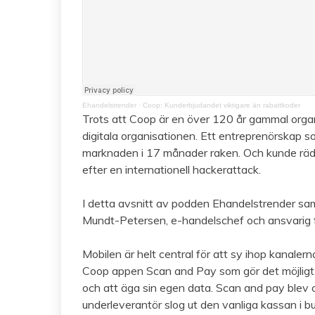
Ehandelstrender
·
Coop: Kunderbjudandet viktigare än rabattkoder
Trots att Coop är en över 120 år gammal organ
digitala organisationen. Ett entreprenörskap 
marknaden i 17 månader raken. Och kunde rädd
efter en internationell hackerattack.
I detta avsnitt av podden Ehandelstrender sa
Mundt-Petersen, e-handelschef och ansvarig f
Mobilen är helt central för att sy ihop kanale
Coop appen Scan and Pay som gör det möjligt f
och att äga sin egen data. Scan and pay blev
underleverantör slog ut den vanliga kassan i bu