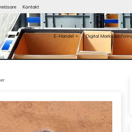
reläsare
Kontakt
E-Handel
Digital Marknadsförin
NDER
der