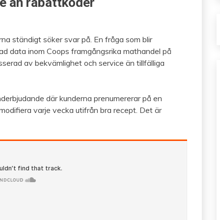
e än rabattkoder
rna ständigt söker svar på. En fråga som blir
mlad data inom Coops framgångsrika mathandel på
erad av bekvämlighet och service än tillfälliga
derbjudande där kunderna prenumererar på en
difiera varje vecka utifrån bra recept. Det är