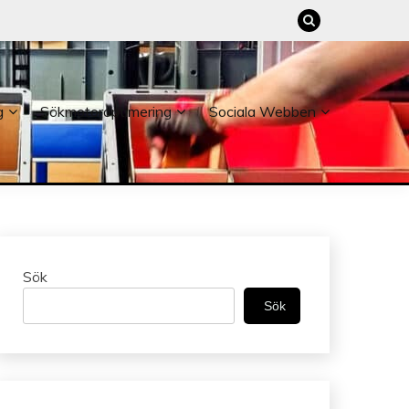
g
Sökmotoroptimering
Sociala Webben
Sök
Sök