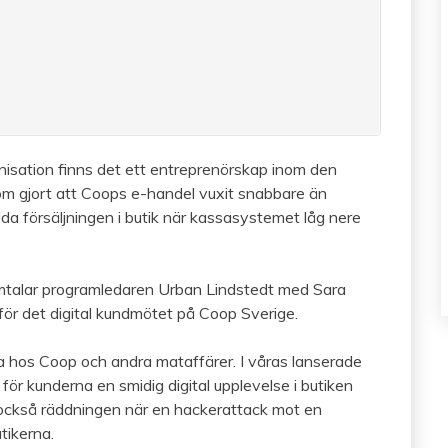
isation finns det ett entreprenörskap inom den
som gjort att Coops e-handel vuxit snabbare än
a försäljningen i butik när kassasystemet låg nere
mtalar programledaren Urban Lindstedt med Sara
ör det digital kundmötet på Coop Sverige.
rna hos Coop och andra mataffärer. I våras lanserade
ör kunderna en smidig digital upplevelse i butiken
 också räddningen när en hackerattack mot en
tikerna.