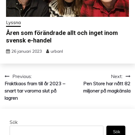
Lyssna
Åren som förändrade allt och inget inom
svensk e-handel
26 januari 2023
urbanl
Previous:
Next:
Inläggsnavigering
Fraktkaos fram till år 2023 –
Pen Store har nått 82
snart tar varorna slut på
miljoner på magkänsla
lagren
Sök
Sök