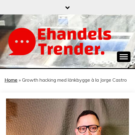
Skip
to
content
När allt blir e-handel
EHANDELSTREND
Home
»
Growth hacking med länkbygge à la Jorge Castro