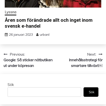
Lyssna
Åren som förändrade allt och inget inom
svensk e-handel
26 januari 2023
urbanl
Previous:
Next:
Inläggsnavigering
Google: Så sticker nätbutiken
Innehållsstrategi för
ut under köpresan
smartare tillväxt￼
Sök
Sök