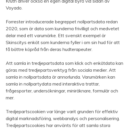
Kruth driver också en egen digital byrå vid sidan av
Voyado.
Forrester introducerade begreppet nollpartsdata redan
2020, som är data som kunderna frivilligt och medvetet
delar med ett varumärke. Ett svenskt exempel är
Skinscitys enkät som kunderna fyller i om sin hud för att
få bättre köpråd från deras hudterapeuter.
Att samla in tredjepartsdata som klick och enkätdata kan
göras med tredjepartsverktyg från sociala medier. Att
samla in nollpartsdata är annorlunda. Varumärken kan
samla in nollpartydata med interaktiva trattar,
frågesporter, undersökningar, miniräknare, formulär och
mer.
Tredjepartscookien var länge varit grunden för effektiv
digital marknadsföring, webbanalys och personalisering.
Tredjepartscookies har använts för att samla stora