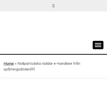
Skip
to
content
När allt blir e-handel
EHANDELSTREND
Home
»
Nollpartsdata räddar e-handlare från
spårningsdöden￼