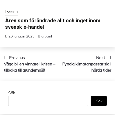
Lyssna
Åren som förändrade allt och inget inom
svensk e-handel
26 januari 2023
urbanl
Previous:
Next:
Inläggsnavigering
Våga bli en vinnare i krisen –
Fyndiq klimatanpassar sig i
tillbaka till grunderna￼
hårda tider
Sök
Sök