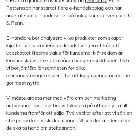
CEO och grundare av konsultbyrån
Omniarch.
Pelle
Pettersson har startat flera e-handelsbolag och har
arbetat som e-handelschef på bolag som Cervera och Ur
& Penn.
E-handlare bör analysera vilka produkter som skapar
lojalitet och utvärdera marknadsföringen utifrån ett
uppskattat lifetime value för kunderna. När reklam är
lönsam ska vi inte sätta några budgetrestriktioner. Och
vi bör jämföra lönsamheten för olika
marknadsföringskanaler – för att lägga pengarna där de
gör mest nytta.
Vi måste arbeta mer med våra crm och marketing
automation, men där bör vi fokusera på att ge nytta till
kunderna framför att sälja. Två veckor efter att vi sålt en
stekpanna kan vi skicka ut innehåll som lär kunderna hur
de ska ta hand om stekpannan.