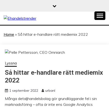
Skip
to
content
När allt blir e-handel
EHANDELSTREND
Home
»
Så hittar e-handlare rätt mediemix 2022
Lyssna
Så hittar e-handlare rätt mediemix
2022
1 september 2022
urbanl
Många detaljhandelsbolag gör grundläggande fel i sin
marknadsföring – ofta är inte ens Google Analytics