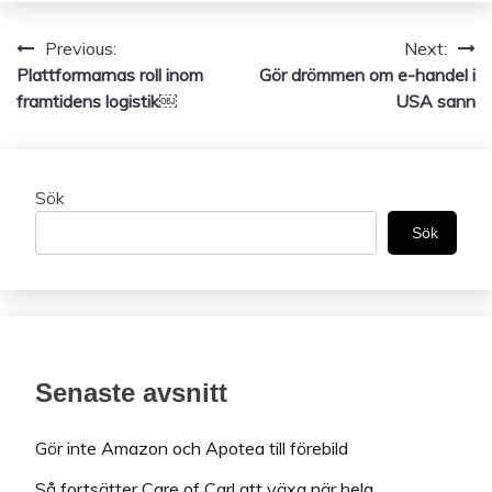
Previous:
Next:
Inläggsnavigering
Plattformarnas roll inom
Gör drömmen om e-handel i
framtidens logistik￼
USA sann
Sök
Sök
Senaste avsnitt
Gör inte Amazon och Apotea till förebild
Så fortsätter Care of Carl att växa när hela