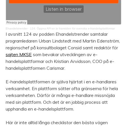
Ehandelstrender
·
124. Öppna API-er är framtiden för svenska e-handelsplattformar
I avsnitt 124 av podden Ehandelstrender samtalar
programledaren Urban Lindstedt med Martin Edenström,
regionschef på konsultbolaget Consid samt redaktör för
sajten MKSE
som bevakar utvecklingen av e-
handelsplattformar och Kristian Arvidsson, COO på e-
handelsplattformen Carismar.
E-handelsplattformen är själva hjärtat i en e-handlares
verksamhet. En plattform sätter ofta gränserna för hela
verksamheten. Därför är många e-handlare missnöjda
med sin plattform. Och det är en jobbig process att
upphandla en e-handelsplattform.
Här är inte alltid långa checklistor den bästa vägen