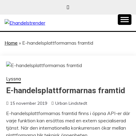
Skip
to
content
När allt blir e-handel
EHANDELSTREND
Home
»
E-handelsplattformarnas framtid
Lyssna
E-handelsplattformarnas framtid
15 november 2019
Urban Lindstedt
E-handelsplattformarnas framtid finns i öppna API-er där
varje funktion kan ersättas med en extern specialiserad
tjänst. När den internationella konkurrensen ökar mellan
plattformarna blir teknisk öppenheten,