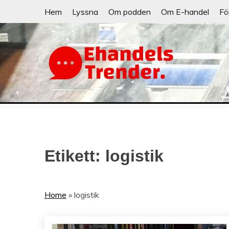
Skip
Hem
Lyssna
Om podden
Om E-handel
Fö
to
content
När allt blir e-handel
EHANDELSTRE
Etikett:
logistik
Home
»
logistik