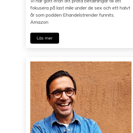
Vi har gått ifrån att prata betalningar till att
fokusera på last mile under de sex och ett halvt
år som podden Ehandelstrender funnits.
Amazon
Läs mer