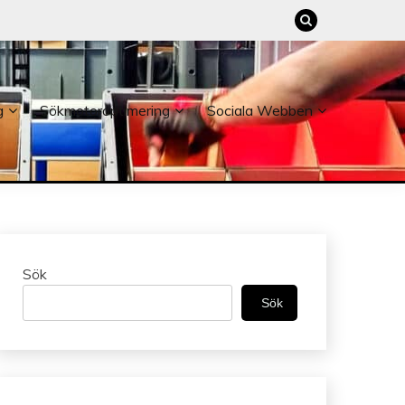
g
Sökmotoroptimering
Sociala Webben
Sök
Sök