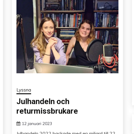
Lyssna
Julhandeln och
returmissbrukare
12 januari 2023
Julhandeln 2022 backade med en miljard till 22